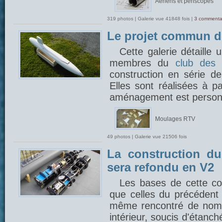
Aériens et périscopes
319 photos | Galerie vue 41848 fois |
3 commenta
Le projet commun 
Cette galerie détaille
membres du
club des 
construction en série 
Elles sont réalisées à p
aménagement est person
Moulages RTV
49 photos | Galerie vue 21506 fois
La construction du
sera refondu en V2
Les bases de cette con
que celles du précédent 
même rencontré de nom
intérieur, soucis d'étanch