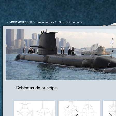
•
Simon-Rohou.fr
Sous-marins
Photos
Galerie
Schémas de principe