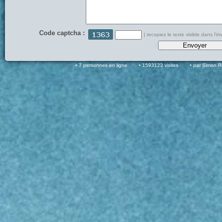
Code captcha :
| recopiez le texte visible dans l'i
7 personnes en ligne
1593123 visites
par Simon 