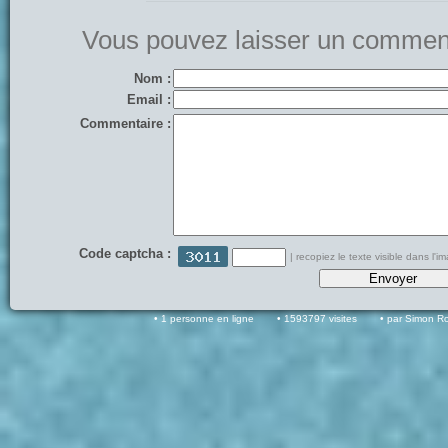
Vous pouvez laisser un comment
Nom :
Email :
Commentaire :
Code captcha :
| recopiez le texte visible dans l'i
1 personne en ligne
1593797 visites
par Simon R